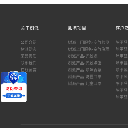
关于树派
服务项目
客户
公司介绍
树派上门服务-空气检测
除甲醛
树派动态
树派上门服务-空气治理
除甲醛
荣誉资质
树派产品-光触媒
除甲醛
联系我们
树派产品-光触媒蛋
除甲醛
在线留言
树派产品-除味香氛
除甲醛
树派产品-防霾口罩
除甲醛
树派产品-儿童口罩
除甲醛
除甲醛
除甲醛