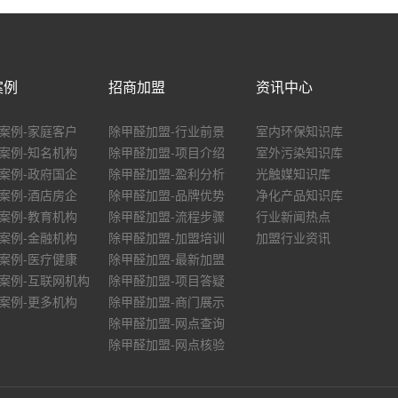
案例
招商加盟
资讯中心
案例-家庭客户
除甲醛加盟-行业前景
室内环保知识库
案例-知名机构
除甲醛加盟-项目介绍
室外污染知识库
案例-政府国企
除甲醛加盟-盈利分析
光触媒知识库
案例-酒店房企
除甲醛加盟-品牌优势
净化产品知识库
案例-教育机构
除甲醛加盟-流程步骤
行业新闻热点
案例-金融机构
除甲醛加盟-加盟培训
加盟行业资讯
案例-医疗健康
除甲醛加盟-最新加盟
案例-互联网机构
除甲醛加盟-项目答疑
案例-更多机构
除甲醛加盟-商门展示
除甲醛加盟-网点查询
除甲醛加盟-网点核验